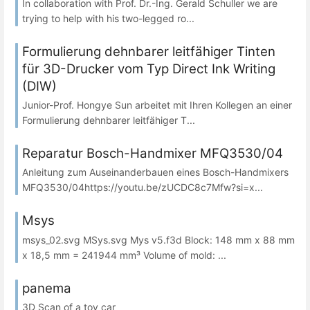
In collaboration with Prof. Dr.-Ing. Gerald Schuller we are
trying to help with his two-legged ro...
Formulierung dehnbarer leitfähiger Tinten
für 3D-Drucker vom Typ Direct Ink Writing
(DIW)
Junior-Prof. Hongye Sun arbeitet mit Ihren Kollegen an einer
Formulierung dehnbarer leitfähiger T...
Reparatur Bosch-Handmixer MFQ3530/04
Anleitung zum Auseinanderbauen eines Bosch-Handmixers
MFQ3530/04https://youtu.be/zUCDC8c7Mfw?si=x...
Msys
msys_02.svg MSys.svg Mys v5.f3d Block: 148 mm x 88 mm
x 18,5 mm = 241944 mm³ Volume of mold: ...
panema
3D Scan of a toy car