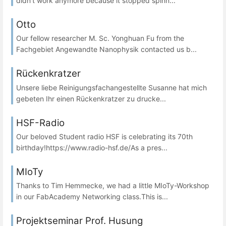
didn't work anymore because it stopped spinn...
Otto
Our fellow researcher M. Sc. Yonghuan Fu from the
Fachgebiet Angewandte Nanophysik contacted us b...
Rückenkratzer
Unsere liebe Reinigungsfachangestellte Susanne hat mich
gebeten Ihr einen Rückenkratzer zu drucke...
HSF-Radio
Our beloved Student radio HSF is celebrating its 70th
birthday!https://www.radio-hsf.de/As a pres...
MIoTy
Thanks to Tim Hemmecke, we had a little MIoTy-Workshop
in our FabAcademy Networking class.This is...
Projektseminar Prof. Husung