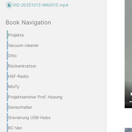
VID-20251013-WA0015.mp4
Book Navigation
Projekte
Vacuum cleaner
Otto
Rückenkratzer
HSF-Radio
MIoTy
Projektseminar Prof. Husung
Sensorhalter
Gravierung USB-Hubs
RC-Van