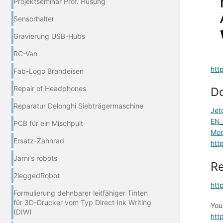
Projektseminar Prof. Husung
Sensorhalter
Gravierung USB-Hubs
RC-Van
htt
Fab-Logo Brandeisen
Repair of Headphones
D
Reparatur Delonghi Siebträgermaschine
Jet
EN_
PCB für ein Mischpult
Mon
Ersatz-Zahnrad
htt
Jarni's robots
R
2leggedRobot
htt
Formulierung dehnbarer leitfähiger Tinten
für 3D-Drucker vom Typ Direct Ink Writing
You
(DIW)
htt