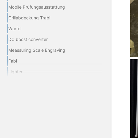
Mobile Prüfungsausstattung
Grillabdeckung Trabi
Würfel
DC boost converter
Meassuring Scale Engraving
Fabi
Lighter