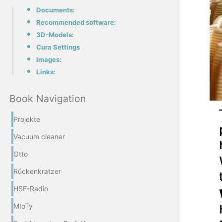
Documents:
Recommended software:
3D-Models:
Cura Settings
Images:
Links:
Book Navigation
Projekte
Vacuum cleaner
Otto
Rückenkratzer
HSF-Radio
MIoTy