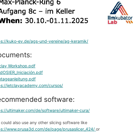
ps://kuko-ev.de/ags-und-vereine/ag-keramik/
ocuments:
clay Workshop.pdf
dOSIER_Iniciación.pdf
tageanleitung.pdf
ps://jetclayacademy.com/cursos/
ecommended software: 
ps://ultimaker.com/de/software/ultimaker-cura/
 could also use any other slicing software like
ps://www.prusa3d.com/de/page/prusaslicer_424/ 
or