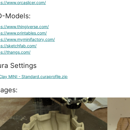
ps://www.orcaslicer.com/
D-Models:
ps://www.thingiverse.com/
ps://www.printables.com/
ps://www.myminifactory.com/
ps://sketchfab.com/
ps://thangs.com/
ra Settings
Clay MINI - Standard.curaprofile.zip
ages: