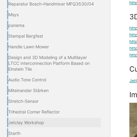
htt
Reparatur Bosch-Handmixer MFQ3530/04
Msys
3
panema
htt
htt
Stempel Bergfest
htt
Handle Lawn Mower
htt
htt
Design and 3D Modeling of a Multilayer
LTCC Interconnection Platform Based on
Cu
Einstein Tile
Audio Tone Control
Jet
Miteinander Stärken
Im
Stretch-Sensor
Trihedral Corner Reflector
Jetclay Workshop
Starth